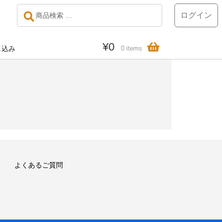
検
検
ログイン
索
索
対
象:
¥
0
し込み
0 items
報
よくあるご質問