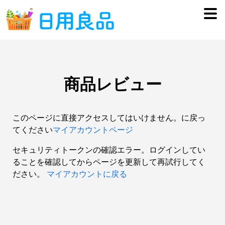
Skip
Skip
to
to
navigation
content
ショップリスト
イベント/ライブ
商品レビュー
お知らせ
このページに直接アクセスしてはいけません。に戻っ
出店のお申し込み
てください
マイアカウントページ
ログイン
セキュリティトークンの確認エラー。ログインしてい
ることを確認してからページを更新して再試行してく
ださい。
マイアカウントに戻る